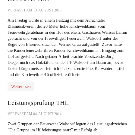
VERFASST AM
13. AUGUST 2016
.
Am Freitag wurde in einem Festzug mit dem Aurachtaler
Blasmusikverein der 20 Meter hohe Kirchweihbaum vom
Feuerwehrgerätehaus in den Hof des ehem. Gasthauses Weisses Lamm
gebracht und von der Freiwilligen Feuerwehr Walsdorf unter der
Regie von Ehrenvorsitzenden Werner Grau aufgestellt. Zuvor hatte
die Kinderfeuerwehr ihren Kinder-Kirchweihbaum am Eingang zum
Hof aufgestellt. Nach getaner Arbeit brachte Vorsitzender Jörg
Diegel noch das Holztäfelchen der FF Walsdorf am Baum an, bevor
Erster Bürgermeister Heinrich Faatz das erste Fass Kerwabier anstich
und die Kirchweih 2016 offiziell eröffnete.
Weiterlesen
Leistungsprüfung THL
VERFASST AM
04. AUGUST 2014
.
Zwei Gruppen der Feuerwehr Walsdorf legten das Leistungsabzeichen
"Die Gruppe im Hilfeleistungseinsatz" mit Erfolg ab.