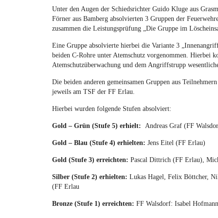
Unter den Augen der Schiedsrichter Guido Kluge aus Gras
Förner aus Bamberg absolvierten 3 Gruppen der Feuerwehr
zusammen die Leistungsprüfung „Die Gruppe im Löscheinsat
Eine Gruppe absolvierte hierbei die Variante 3 „Innenangrif
beiden C-Rohre unter Atemschutz vorgenommen. Hierbei 
Atemschutzüberwachung und dem Angriffstrupp wesentlich
Die beiden anderen gemeinsamen Gruppen aus Teilnehmern d
jeweils am TSF der FF Erlau.
Hierbei wurden folgende Stufen absolviert:
Gold – Grün (Stufe 5) erhielt:
Andreas Graf (FF Walsdor
Gold – Blau (Stufe 4) erhielten:
Jens Eitel (FF Erlau)
Gold (Stufe 3) erreichten:
Pascal Dittrich (FF Erlau), Mi
Silber (Stufe 2) erhielten:
Lukas Hagel, Felix Böttcher, N
(FF Erlau
Bronze (Stufe 1) erreichten:
FF Walsdorf: Isabel Hofmann