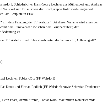
mannsdorf, Schiedsrichter Hans-Georg Lechner aus Mühlendorf und Andreas
en Walsdorf und Erlau sowie der Löschgruppe Kolmsdorf-Feigendorf
z“ am Festplatz in Erlau.
f“ mit dem Fahrzeug der FF Walsdorf. Bei dieser Variante wird eines der
kommt dem Funkverkehr zwischen dem Gruppenführer, der
e Bedeutung zu.
er FF Walsdorf und Erlau absolvierten die Variante 1 „Außenangriff“
f)
chael Lechner, Tobias Götz (FF Walsdorf)
iklas Kraus und Florian Redlich (FF Walsdorf) sowie Sebastian Donhauser
, Leon Faatz, Armin Strähle, Tobias Kolb, Maximilian Köhlerschmidt