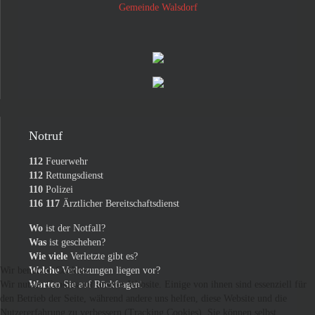
Gemeinde Walsdorf
Notruf
112
Feuerwehr
112
Rettungsdienst
110
Polizei
116 117
Ärztlicher Bereitschaftsdienst
Wo
ist der Notfall?
Was
ist geschehen?
Wie viele
Verletzte gibt es?
Wir benutzen Cookies
Welche
Verletzungen liegen vor?
Wir nutzen Cookies auf unserer Website. Einige von ihnen sind essenziell für
Warten
Sie auf Rückfragen!
den Betrieb der Seite, während andere uns helfen, diese Website und die
Nutzererfahrung zu verbessern (Tracking Cookies). Sie können selbst