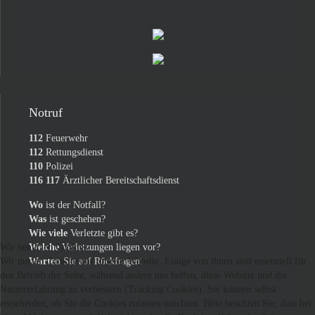
Notruf
112
Feuerwehr
112
Rettungsdienst
110
Polizei
116 117
Ärztlicher Bereitschaftsdienst
Wo
ist der Notfall?
Was
ist geschehen?
Wie viele
Verletzte gibt es?
Wir benutzen Cookies
Welche
Verletzungen liegen vor?
Wir nutzen Cookies auf unserer Website. Einige von ihnen sind essenziell für
Warten
Sie auf Rückfragen!
den Betrieb der Seite, während andere uns helfen, diese Website und die
Nutzererfahrung zu verbessern (Tracking Cookies). Sie können selbst
entscheiden, ob Sie die Cookies zulassen möchten. Bitte beachten Sie, dass bei