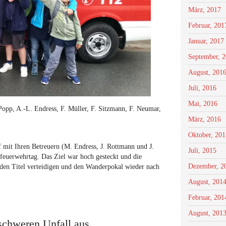
März, 2017
Februar, 201
Januar, 2017
September, 
August, 201
Juli, 2016
Mai, 2016
Popp, A.-L. Endress, F. Müller, F. Sitzmann, F. Neumar,
März, 2016
Oktober, 201
mit Ihren Betreuern (M. Endress, J. Rottmann und J.
Juli, 2015
euerwehrtag. Das Ziel war hoch gesteckt und die
Dezember, 2
den Titel verteidigen und den Wanderpokal wieder nach
August, 201
Februar, 201
August, 201
schweren Unfall aus