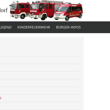
dorf
JUGEND
KINDERFEUERWEHR
BÜRGER-INFOS
4
4