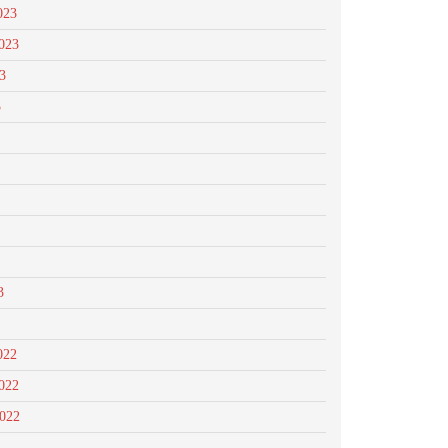
023
023
3
3
3
022
022
2022
2