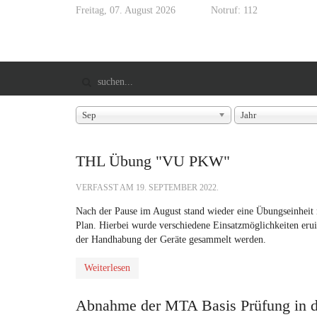
Freitag, 07. August 2026
Notruf: 112
Sep
Jahr
THL Übung "VU PKW"
VERFASST AM
19. SEPTEMBER 2022
.
Nach der Pause im August stand wieder eine Übungseinhe
Plan. Hierbei wurde verschiedene Einsatzmöglichkeiten erui
der Handhabung der Geräte gesammelt werden.
Weiterlesen
Abnahme der MTA Basis Prüfung in 