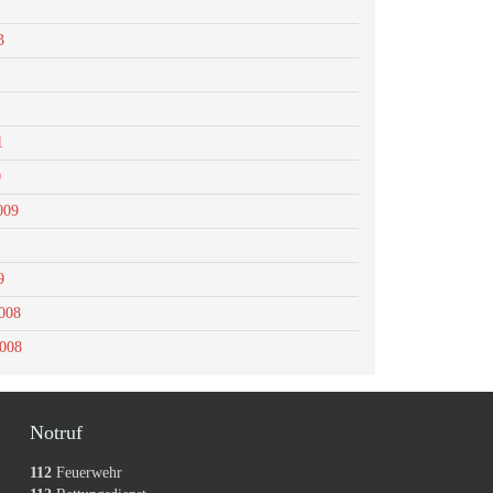
3
1
0
009
9
008
2008
Notruf
112
Feuerwehr