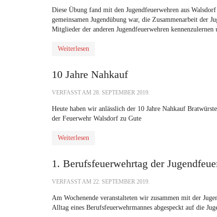
Diese Übung fand mit den Jugendfeuerwehren aus Walsdorf 
gemeinsamen Jugendübung war, die Zusammenarbeit der Jug
Mitglieder der anderen Jugendfeuerwehren kennenzulernen 
Weiterlesen
10 Jahre Nahkauf
VERFASST AM
28. SEPTEMBER 2019
.
Heute haben wir anlässlich der 10 Jahre
N
ahkauf
Bratwürste 
der Feuerwehr Walsdorf zu Gute
Weiterlesen
1. Berufsfeuerwehrtag der Jugendfeue
VERFASST AM
22. SEPTEMBER 2019
.
Am Wochenende veranstalteten wir zusammen mit der Jugend
Alltag eines Berufsfeuerwehrmannes abgespeckt auf die Jug