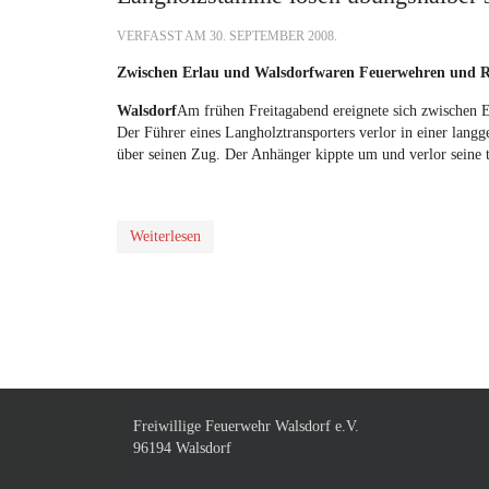
VERFASST AM
30. SEPTEMBER 2008
.
Zwischen Erlau und Walsdorfwaren Feuerwehren und Ret
Walsdorf
Am frühen Freitagabend ereignete sich zwischen E
Der Führer eines Langholztransporters verlor in einer langg
über seinen Zug. Der Anhänger kippte um und verlor sein
Weiterlesen
Freiwillige Feuerwehr Walsdorf e.V.
96194 Walsdorf