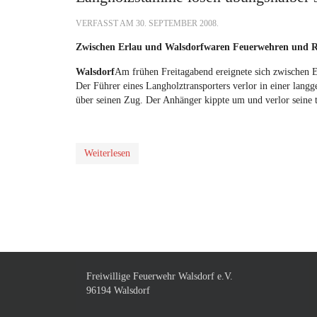
VERFASST AM
30. SEPTEMBER 2008
.
Zwischen Erlau und Walsdorfwaren Feuerwehren und Ret
Walsdorf
Am frühen Freitagabend ereignete sich zwischen E
Der Führer eines Langholztransporters verlor in einer langg
über seinen Zug. Der Anhänger kippte um und verlor sein
Weiterlesen
Freiwillige Feuerwehr Walsdorf e.V.
96194 Walsdorf