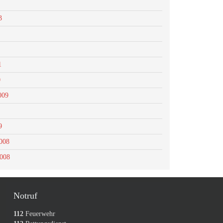
3
1
0
009
9
008
2008
Notruf
112
Feuerwehr