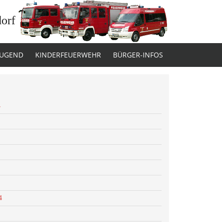
dorf
JUGEND
KINDERFEUERWEHR
BÜRGER-INFOS
4
4