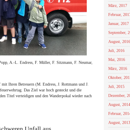
März, 2017
Februar, 201
Januar, 2017
September, 
August, 201
Juli, 2016
Mai, 2016
Popp, A.-L. Endress, F. Müller, F. Sitzmann, F. Neumar,
März, 2016
Oktober, 201
mit Ihren Betreuern (M. Endress, J. Rottmann und J.
Juli, 2015
euerwehrtag. Das Ziel war hoch gesteckt und die
Dezember, 2
den Titel verteidigen und den Wanderpokal wieder nach
August, 201
Februar, 201
August, 201
schweren Unfall aus