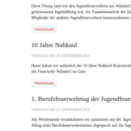
Diese Übung fand mit den Jugendfeuerwehren aus Walsdorf 
gemeinsamen Jugendübung war, die Zusammenarbeit der Jug
Mitglieder der anderen Jugendfeuerwehren kennenzulernen 
Weiterlesen
10 Jahre Nahkauf
VERFASST AM
28. SEPTEMBER 2019
.
Heute haben wir anlässlich der 10 Jahre
N
ahkauf
Bratwürste 
der Feuerwehr Walsdorf zu Gute
Weiterlesen
1. Berufsfeuerwehrtag der Jugendfeue
VERFASST AM
22. SEPTEMBER 2019
.
Am Wochenende veranstalteten wir zusammen mit der Jugend
Alltag eines Berufsfeuerwehrmannes abgespeckt auf die Jug