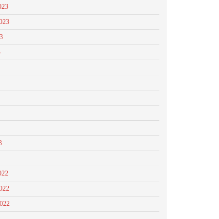
023
023
3
3
3
022
022
2022
2