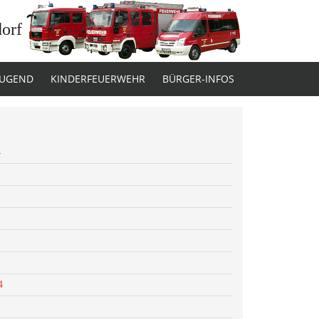
dorf
JUGEND
KINDERFEUERWEHR
BÜRGER-INFOS
4
4