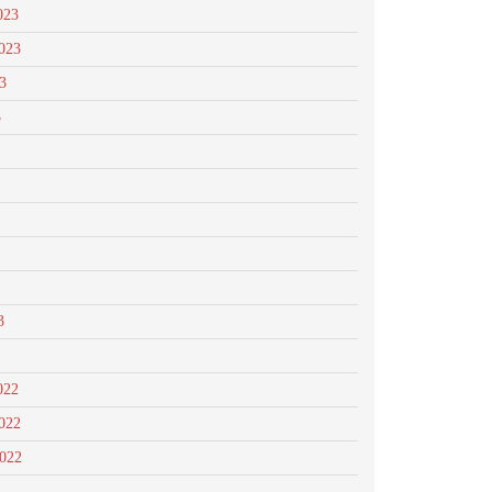
023
023
3
3
3
022
022
2022
2