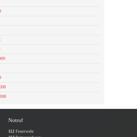
3
1
0
009
9
008
2008
Notruf
112
Feuerwehr