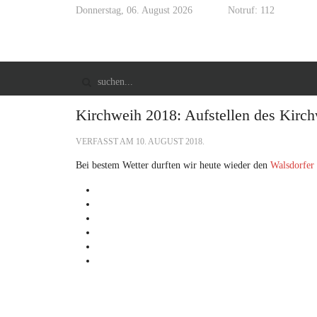
Donnerstag, 06. August 2026
Notruf: 112
Kirchweih 2018: Aufstellen des Kir
VERFASST AM
10. AUGUST 2018
.
Bei bestem Wetter durften wir heute wieder den
Walsdorfer