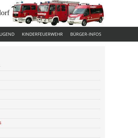
dorf
JUGEND
KINDERFEUERWEHR
BÜRGER-INFOS
4
4