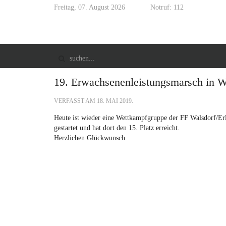
Freitag, 07. August 2026
Notruf: 112
19. Erwachsenenleistungsmarsch in W
VERFASST AM
18. MAI 2019
.
Heute ist wieder eine Wettkampfgruppe der FF Walsdorf/Er
gestartet und hat dort den 15. Platz erreicht.
Herzlichen Glückwunsch