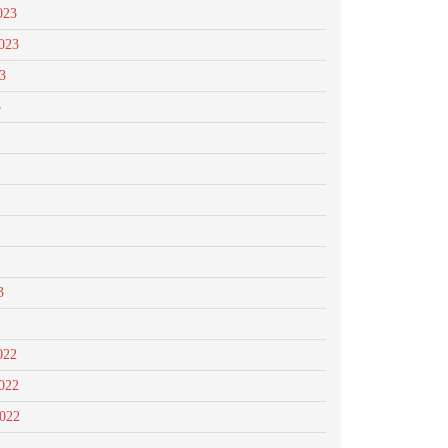
023
023
3
3
3
022
022
2022
2