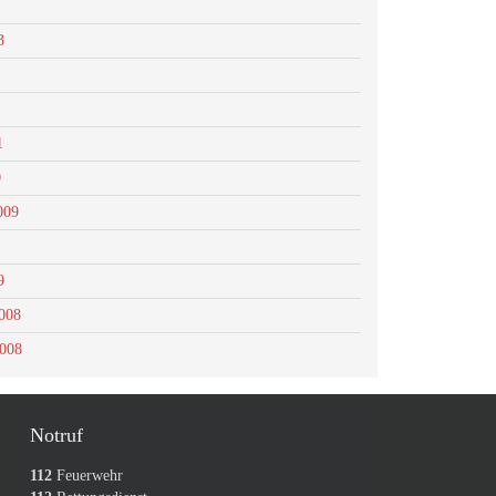
3
1
0
009
9
008
2008
Notruf
112
Feuerwehr