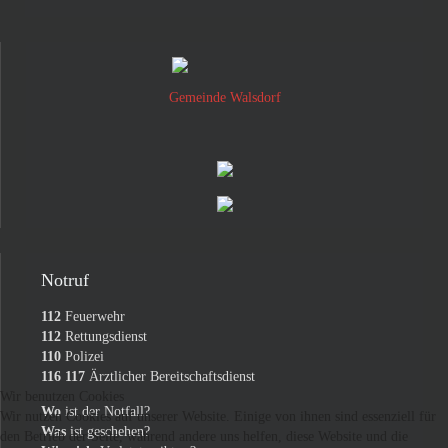
Gemeinde Walsdorf
Notruf
112
Feuerwehr
112
Rettungsdienst
110
Polizei
116 117
Ärztlicher Bereitschaftsdienst
Wir benutzen Cookies
Wo
ist der Notfall?
Wir nutzen Cookies auf unserer Website. Einige von ihnen sind essenziell für
Was
ist geschehen?
den Betrieb der Seite, während andere uns helfen, diese Website und die