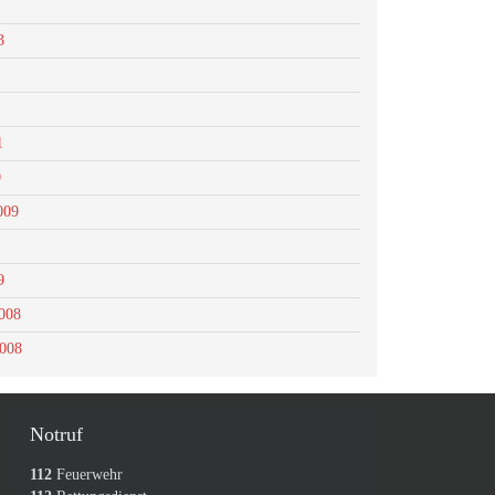
3
1
0
009
9
008
2008
Notruf
112
Feuerwehr