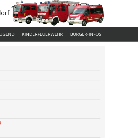
dorf
JUGEND
KINDERFEUERWEHR
BÜRGER-INFOS
4
4