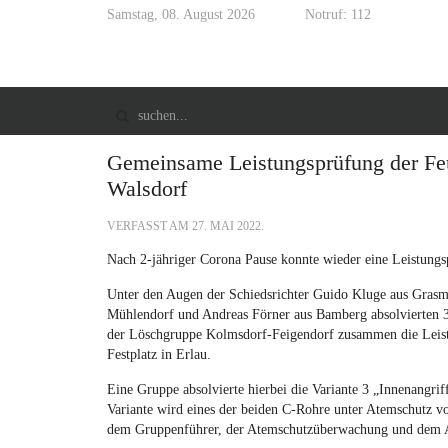
Samstag, 08. August 2026
Notruf: 112
Gemeinsame Leistungsprüfung der Fe
Walsdorf
VERFASST AM
27. MAI 2022
.
Nach 2-jähriger Corona Pause konnte wieder eine Leistung
Unter den Augen der Schiedsrichter Guido Kluge aus Grasm
Mühlendorf und Andreas Förner aus Bamberg absolvierten 
der Löschgruppe Kolmsdorf-Feigendorf zusammen die Leis
Festplatz in Erlau.
Eine Gruppe absolvierte hierbei die Variante 3 „Innenangri
Variante wird eines der beiden C-Rohre unter Atemschutz
dem Gruppenführer, der Atemschutzüberwachung und dem An