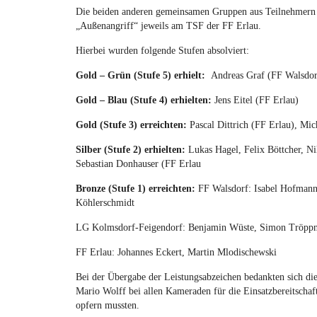
Die beiden anderen gemeinsamen Gruppen aus Teilnehmern d
„Außenangriff“ jeweils am TSF der FF Erlau.
Hierbei wurden folgende Stufen absolviert:
Gold – Grün (Stufe 5) erhielt:
Andreas Graf (FF Walsdor
Gold – Blau (Stufe 4) erhielten:
Jens Eitel (FF Erlau)
Gold (Stufe 3) erreichten:
Pascal Dittrich (FF Erlau), Mi
Silber (Stufe 2) erhielten:
Lukas Hagel, Felix Böttcher, N
Sebastian Donhauser (FF Erlau
Bronze (Stufe 1) erreichten:
FF Walsdorf: Isabel Hofmann
Köhlerschmidt
LG Kolmsdorf-Feigendorf: Benjamin Wüste, Simon Tröpp
FF Erlau: Johannes Eckert, Martin Mlodischewski
Bei der Übergabe der Leistungsabzeichen bedankten sich d
Mario Wolff bei allen Kameraden für die Einsatzbereitschaft 
opfern mussten.