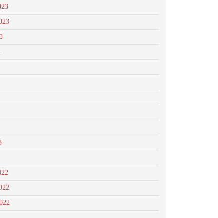
023
023
3
3
3
022
022
2022
2