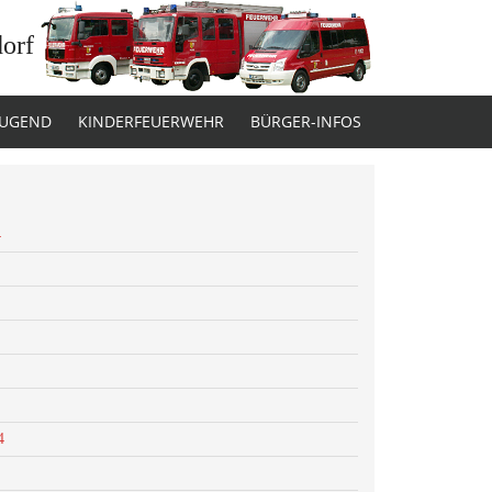
dorf
JUGEND
KINDERFEUERWEHR
BÜRGER-INFOS
4
4