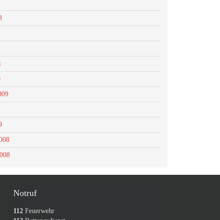
3
1
0
009
9
008
2008
Notruf
112
Feuerwehr