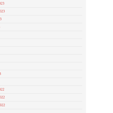
023
023
3
3
3
022
022
2022
2