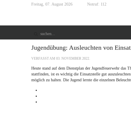
Freitag, 07. August 2026
Notruf: 112
Jugendübung: Ausleuchten von Einsat
VERFASST AM
03. NOVEMBER 2022
.
Heute stand auf dem Dienstplan der Jugendfeuerwehr das T
stattfinden, ist es wichtig die Einsatzstelle gut auszuleucht
möglich zu halten. Die Jugend lernte die einzelnen Beleuc