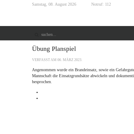
Samstag, 08. August 2026
Notruf: 112
Übung Planspiel
VERFASST AM
06. MÄRZ 2023
.
Angenommen wurde ein Brandeinsatz, sowie ein Gefahrgutein
Mannschaft die Einsatzgrundsätze abwickeln und dokumenti
besprochen.