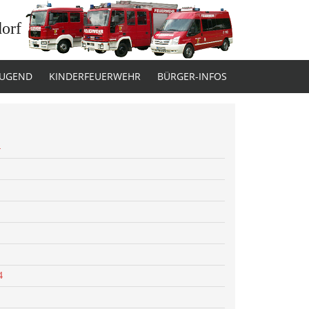
dorf
JUGEND
KINDERFEUERWEHR
BÜRGER-INFOS
4
4