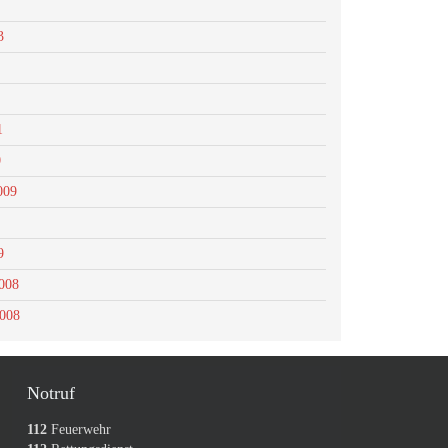
3
1
0
009
9
008
2008
Notruf
112
Feuerwehr