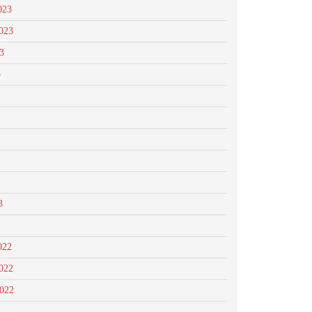
023
023
3
3
3
022
022
2022
2