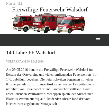
Notruf: 112
Freiwillige Feuerwehr Walsdorf
140 Jahre FF Walsdorf
VERFASST AM
30. MAI 2016
.
Am 29.05.2016 konnte die Freiwillige Feuerwehr Walsdorf im
Beisein der Ortsvereine und vielen umliegenden Feuerwehren ihr
140. Jubiläum begehen. Die Feierlichkeiten begannen mit einer
KIrchenparade zur St. Laurentiuskirche, wo der Festgottesdienst,
umrahmt von Posaunenchor und Kirchenchor stattfand. Beim
anschließenden Weißwurstfrühschoppen spielte der Aurachtaler
Blasmusikverein zünftig auf. Reißenden Absatz fand der vom
Küchenteam angebotene Mittagstisch.