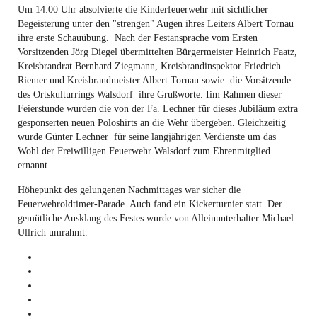
Um 14:00 Uhr absolvierte die Kinderfeuerwehr mit sichtlicher
Begeisterung unter den "strengen" Augen ihres Leiters Albert Tornau
ihre erste Schauübung. Nach der Festansprache vom Ersten
Vorsitzenden Jörg Diegel übermittelten Bürgermeister Heinrich Faatz,
Kreisbrandrat Bernhard Ziegmann, Kreisbrandinspektor Friedrich
Riemer und Kreisbrandmeister Albert Tornau sowie die Vorsitzende
des Ortskulturrings Walsdorf ihre Grußworte. Iim Rahmen dieser
Feierstunde wurden die von der Fa. Lechner für dieses Jubiläum extra
gesponserten neuen Poloshirts an die Wehr übergeben. Gleichzeitig
wurde Günter Lechner für seine langjährigen Verdienste um das
Wohl der Freiwilligen Feuerwehr Walsdorf zum Ehrenmitglied
ernannt.
Höhepunkt des gelungenen Nachmittages war sicher die
Feuerwehroldtimer-Parade. Auch fand ein Kickerturnier statt. Der
gemütliche Ausklang des Festes wurde von Alleinunterhalter Michael
Ullrich umrahmt.