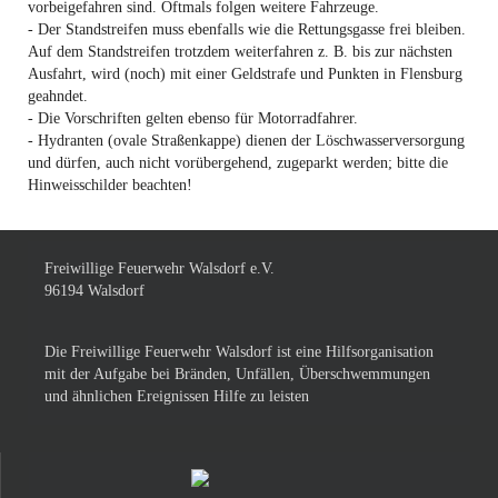
vorbeigefahren sind. Oftmals folgen weitere Fahrzeuge.
- Der Standstreifen muss ebenfalls wie die Rettungsgasse frei bleiben.
Auf dem Standstreifen trotzdem weiterfahren z. B. bis zur nächsten
Ausfahrt, wird (noch) mit einer Geldstrafe und Punkten in Flensburg
geahndet.
- Die Vorschriften gelten ebenso für Motorradfahrer.
- Hydranten (ovale Straßenkappe) dienen der Löschwasserversorgung
und dürfen, auch nicht vorübergehend, zugeparkt werden; bitte die
Hinweisschilder beachten!
Freiwillige Feuerwehr Walsdorf e.V.
96194 Walsdorf
Die Freiwillige Feuerwehr Walsdorf ist eine Hilfsorganisation
mit der Aufgabe bei Bränden, Unfällen, Überschwemmungen
und ähnlichen Ereignissen Hilfe zu leisten