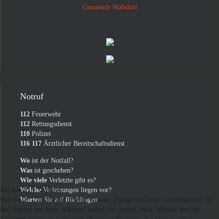
Gemeinde Walsdorf
Notruf
112
Feuerwehr
112
Rettungsdienst
110
Polizei
116 117
Ärztlicher Bereitschaftsdienst
Wo
ist der Notfall?
Was
ist geschehen?
Wie viele
Verletzte gibt es?
Wir benutzen Cookies
Welche
Verletzungen liegen vor?
Wir nutzen Cookies auf unserer Website. Einige von ihnen sind essenziell für
Warten
Sie auf Rückfragen!
den Betrieb der Seite, während andere uns helfen, diese Website und die