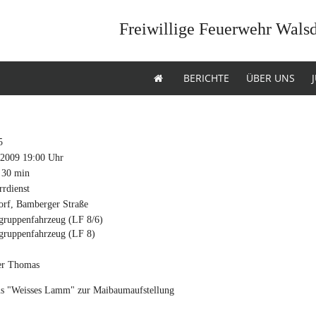
Freiwillige Feuerwehr Wals
BERICHTE
ÜBER UNS
5
.2009 19:00 Uhr
 30 min
rdienst
orf, Bamberger Straße
gruppenfahrzeug (LF 8/6)
gruppenfahrzeug (LF 8)
er Thomas
us "Weisses Lamm" zur Maibaumaufstellung