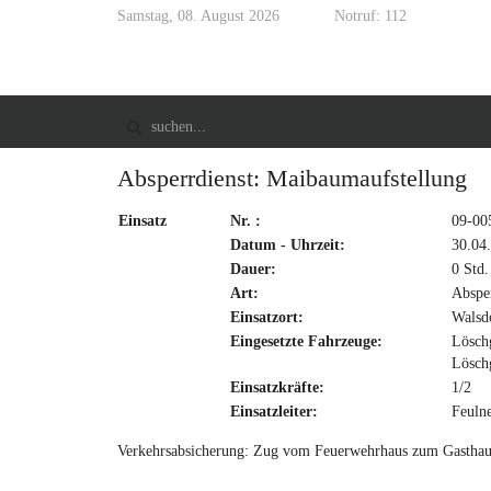
Samstag, 08. August 2026
Notruf: 112
Absperrdienst: Maibaumaufstellung
Einsatz
Nr. :
09-00
Datum - Uhrzeit:
30.04
Dauer:
0 Std.
Art:
Absper
Einsatzort:
Walsd
Eingesetzte Fahrzeuge:
Lösch
Lösch
Einsatzkräfte:
1/2
Einsatzleiter:
Feuln
Verkehrsabsicherung: Zug vom Feuerwehrhaus zum Gastha