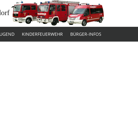
dorf
JUGEND
KINDERFEUERWEHR
BÜRGER-INFOS