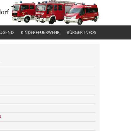
dorf
JUGEND
KINDERFEUERWEHR
BÜRGER-INFOS
4
4