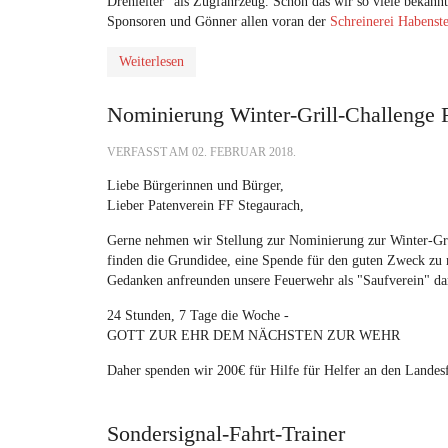
Drehleiter" als Zugfahrzeug. Schön das wir so viele bekann
Sponsoren und Gönner allen voran der
Schreinerei Habenste
Weiterlesen
Nominierung Winter-Grill-Challenge 
VERFASST AM
02. FEBRUAR 2018
.
Liebe Bürgerinnen und Bürger,
Lieber Patenverein FF Stegaurach,
Gerne nehmen wir Stellung zur Nominierung zur Winter-Gri
finden die Grundidee, eine Spende für den guten Zweck zu 
Gedanken anfreunden unsere Feuerwehr als "Saufverein" darz
24 Stunden, 7 Tage die Woche -
GOTT ZUR EHR DEM NÄCHSTEN ZUR WEHR
Daher spenden wir 200€ für Hilfe für Helfer an den Lande
Sondersignal-Fahrt-Trainer