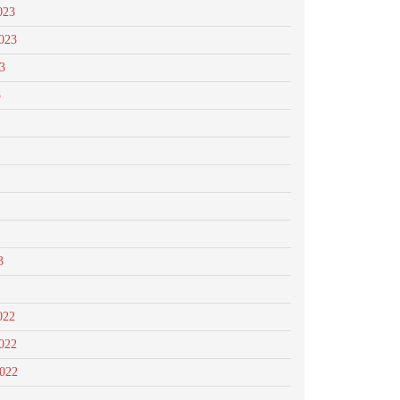
023
023
3
3
3
022
022
2022
2