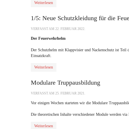
Weiterlesen
1/5: Neue Schutzkleidung für die Fe
VERFASST AM
22. FEBRUAR 2022
.
Der Feuerwehrhelm
Der Schutzhelm mit Klappvisier und Nackenschutz ist Teil d
Einsatzkraft.
Weiterlesen
Modulare Truppausbildung
VERFASST AM
25. FEBRUAR 2021
.
Vor einigen Wochen starteten wir die Modulare Truppausbil
Die theoretischen Inhalte verschiedener Module werden via I
Weiterlesen