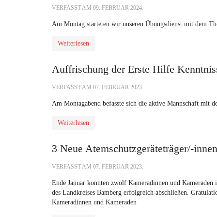
VERFASST AM
09. FEBRUAR 2024
.
Am Montag starteten wir unseren Übungsdienst mit dem T
Weiterlesen
Auffrischung der Erste Hilfe Kenntnis
VERFASST AM
07. FEBRUAR 2023
.
Am Montagabend befasste sich die aktive Mannschaft mit 
Weiterlesen
3 Neue Atemschutzgeräteträger/-innen
VERFASST AM
07. FEBRUAR 2023
.
Ende Januar konnten zwölf Kameradinnen und Kameraden 
des Landkreises Bamberg erfolgreich abschließen. Gratulat
Kameradinnen und Kameraden