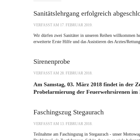
Sanitätslehrgang erfolgreich abgeschl
VERFASST AM
17. FEBRUAR 2019
.
Wir dürfen zwei Sanitäter in unseren Reihen willkommen h
erweiterte Erste Hilfe und das Assistieren des Arztes/Rettung
Sirenenprobe
VERFASST AM
28. FEBRUAR 2018
.
Am Samstag, 03. März 2018 findet in der Ze
Probelarmierung der Feuerwehrsirenen im 
Faschingszug Stegaurach
VERFASST AM
13. FEBRUAR 2018
.
Teilnahme am Faschingszug in Stegaurach - unser Mottowag