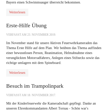
Bayern einen Schwimmsauger überreicht bekommen.
Weiterlesen
Erste-Hilfe Übung
VERFASST AM
23. NOVEMBER 2019
.
Im November stand für unsere Aktiven Feuerwehrkameraden das
Thema Erste Hilfe auf dem Plan. Wir beübten das Thema auffinden
einer bewusstlosen Person, Reanimation, Helmabnahme eines
verunglückten Motorradfahrers, Anlegen eines Stifnecks sowie das
richtige umlagern mit dem Spineboard.
Weiterlesen
Besuch im Trampolinpark
VERFASST AM
18. NOVEMBER 2017
.
Mit der Kinderfeuerwehr die Kameradschaft gepflegt. Danke an
unseren Ehrenkommandanten Albert Tornau - Schön war's