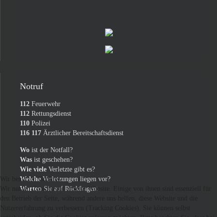
Notruf
112
Feuerwehr
112
Rettungsdienst
110
Polizei
116 117
Ärztlicher Bereitschaftsdienst
Wo
ist der Notfall?
Was
ist geschehen?
Wie viele
Verletzte gibt es?
Wir benutzen Cookies
Welche
Verletzungen liegen vor?
Wir nutzen Cookies auf unserer Website. Einige von ihnen sind essenziell für
Warten
Sie auf Rückfragen!
den Betrieb der Seite, während andere uns helfen, diese Website und die
Nutzererfahrung zu verbessern (Tracking Cookies). Sie können selbst