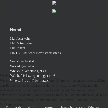
Notruf
112
Feuerwehr
112
Rettungsdienst
110
Polizei
116 117
Ärztlicher Bereitschaftsdienst
Wo
ist der Notfall?
Was
ist geschehen?
Wie viele
Verletzte gibt es?
Wir benutzen Cookies
Welche
Verletzungen liegen vor?
Wir nutzen Cookies auf unserer Website. Einige von ihnen sind essenziell für
Warten
Sie auf Rückfragen!
den Betrieb der Seite, während andere uns helfen, diese Website und die
Nutzererfahrung zu verbessern (Tracking Cookies). Sie können selbst
entscheiden, ob Sie die Cookies zulassen möchten. Bitte beachten Sie, dass bei
einer Ablehnung womöglich nicht mehr alle Funktionalitäten der Seite zur
Verfügung stehen.
© FF Walsdorf 2016
Impressum
Datenschutzerklärung/-hinweis