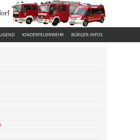
dorf
JUGEND
KINDERFEUERWEHR
BÜRGER-INFOS
4
4