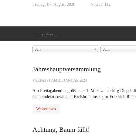
Freitag, 07. August 2026
Notruf: 112
Jan
Jahr
Jahreshauptversammlung
VERFASST AM
21. JANUAR 2024
.
Am Freitagabend begrüßte der 1. Vorsitzende Jörg Diegel di
Gemeinderat sowie den Kreisbrandinspektor Friedrich Riem
Weiterlesen
Achtung, Baum fällt!