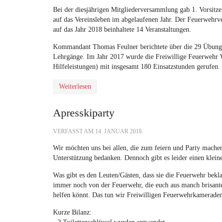
Bei der diesjährigen Mitgliederversammlung gab 1. Vorsitze
auf das Vereinsleben im abgelaufenen Jahr. Der Feuerwehrver
auf das Jahr 2018 beinhaltete 14 Veranstaltungen.
Kommandant Thomas Feulner berichtete über die 29 Übungen
Lehrgänge. Im Jahr 2017 wurde die Freiwillige Feuerwehr 
Hilfeleistungen) mit insgesamt 180 Einsatzstunden gerufen.
Weiterlesen
Apresskiparty
VERFASST AM
14. JANUAR 2018
.
Wir möchten uns bei allen, die zum feiern und Party mac
Unterstützung bedanken. Dennoch gibt es leider einen klei
Was gibt es den Leuten/Gästen, dass sie die Feuerwehr bekl
immer noch von der Feuerwehr, die euch aus manch brisanter
helfen könnt. Das tun wir Freiwilligen Feuerwehrkameraden
Kurze Bilanz: