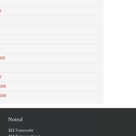
3
1
0
009
9
008
2008
Notruf
112
Feuerwehr