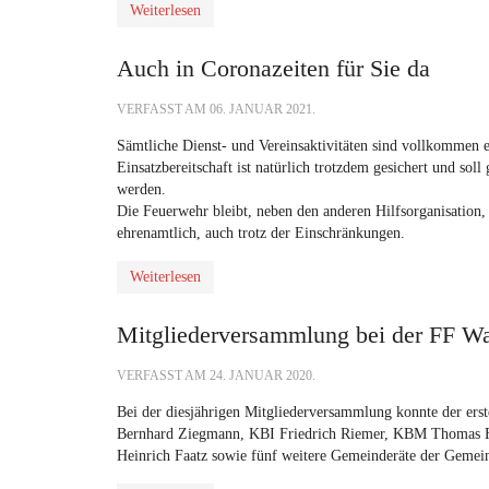
Weiterlesen
Auch in Coronazeiten für Sie da
VERFASST AM
06. JANUAR 2021
.
Sämtliche Dienst- und Vereinsaktivitäten sind vollkommen ei
Einsatzbereitschaft ist natürlich trotzdem gesichert und so
werden.
Die Feuerwehr bleibt, neben den anderen Hilfsorganisation,
ehrenamtlich, auch trotz der Einschränkungen.
Weiterlesen
Mitgliederversammlung bei der FF Wa
VERFASST AM
24. JANUAR 2020
.
Bei der diesjährigen Mitgliederversammlung konnte der ers
Bernhard Ziegmann, KBI Friedrich Riemer, KBM Thomas F
Heinrich Faatz sowie fünf weitere Gemeinderäte der Gemei