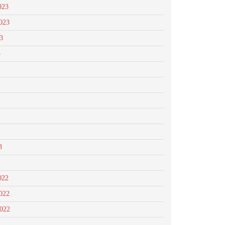
023
023
3
3
3
022
022
2022
2