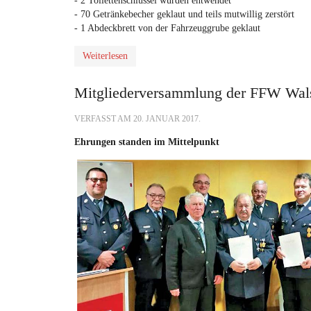
- 2 Toilettenschlüssel wurden entwendet
- 70 Getränkebecher geklaut und teils mutwillig zerstört
- 1 Abdeckbrett von der Fahrzeuggrube geklaut
Weiterlesen
Mitgliederversammlung der FFW Wal
VERFASST AM
20. JANUAR 2017
.
Ehrungen standen im Mittelpunkt