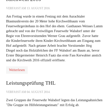
VERFASST AM
13. AUGUST 2016
.
Am Freitag wurde in einem Festzug mit dem Aurachtaler
Blasmusikverein der 20 Meter hohe Kirchweihbaum vom
Feuerwehrgerätehaus in den Hof des ehem. Gasthauses Weisses Lamm
gebracht und von der Freiwilligen Feuerwehr Walsdorf unter der
Regie von Ehrenvorsitzenden Werner Grau aufgestellt. Zuvor hatte
die Kinderfeuerwehr ihren Kinder-Kirchweihbaum am Eingang zum
Hof aufgestellt. Nach getaner Arbeit brachte Vorsitzender Jörg
Diegel noch das Holztäfelchen der FF Walsdorf am Baum an, bevor
Erster Bürgermeister Heinrich Faatz das erste Fass Kerwabier anstich
und die Kirchweih 2016 offiziell eröffnete.
Weiterlesen
Leistungsprüfung THL
VERFASST AM
04. AUGUST 2014
.
Zwei Gruppen der Feuerwehr Walsdorf legten das Leistungsabzeichen
"Die Gruppe im Hilfeleistungseinsatz" mit Erfolg ab.