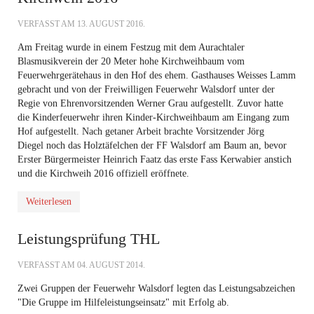
VERFASST AM
13. AUGUST 2016
.
Am Freitag wurde in einem Festzug mit dem Aurachtaler
Blasmusikverein der 20 Meter hohe Kirchweihbaum vom
Feuerwehrgerätehaus in den Hof des ehem. Gasthauses Weisses Lamm
gebracht und von der Freiwilligen Feuerwehr Walsdorf unter der
Regie von Ehrenvorsitzenden Werner Grau aufgestellt. Zuvor hatte
die Kinderfeuerwehr ihren Kinder-Kirchweihbaum am Eingang zum
Hof aufgestellt. Nach getaner Arbeit brachte Vorsitzender Jörg
Diegel noch das Holztäfelchen der FF Walsdorf am Baum an, bevor
Erster Bürgermeister Heinrich Faatz das erste Fass Kerwabier anstich
und die Kirchweih 2016 offiziell eröffnete.
Weiterlesen
Leistungsprüfung THL
VERFASST AM
04. AUGUST 2014
.
Zwei Gruppen der Feuerwehr Walsdorf legten das Leistungsabzeichen
"Die Gruppe im Hilfeleistungseinsatz" mit Erfolg ab.