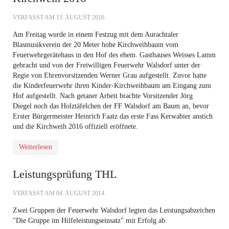
VERFASST AM
13. AUGUST 2016
.
Am Freitag wurde in einem Festzug mit dem Aurachtaler
Blasmusikverein der 20 Meter hohe Kirchweihbaum vom
Feuerwehrgerätehaus in den Hof des ehem. Gasthauses Weisses Lamm
gebracht und von der Freiwilligen Feuerwehr Walsdorf unter der
Regie von Ehrenvorsitzenden Werner Grau aufgestellt. Zuvor hatte
die Kinderfeuerwehr ihren Kinder-Kirchweihbaum am Eingang zum
Hof aufgestellt. Nach getaner Arbeit brachte Vorsitzender Jörg
Diegel noch das Holztäfelchen der FF Walsdorf am Baum an, bevor
Erster Bürgermeister Heinrich Faatz das erste Fass Kerwabier anstich
und die Kirchweih 2016 offiziell eröffnete.
Weiterlesen
Leistungsprüfung THL
VERFASST AM
04. AUGUST 2014
.
Zwei Gruppen der Feuerwehr Walsdorf legten das Leistungsabzeichen
"Die Gruppe im Hilfeleistungseinsatz" mit Erfolg ab.